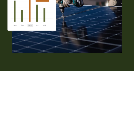
UM POUCO SOBRE NÓS
Nos dedicamos a fornecer
soluções sustentáveis para
um futuro melhor