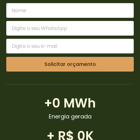
Solicitar orçamento
+
0
 MWh
Energia gerada
+ R$ 
0
K