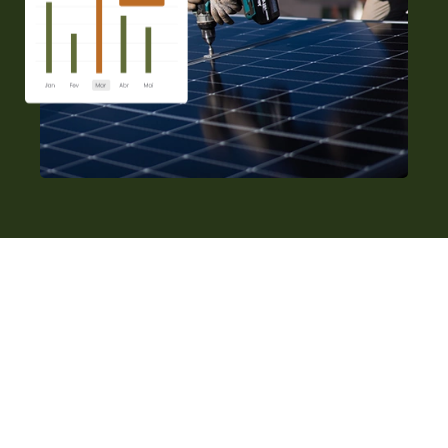
UM POUCO SOBRE NÓS
Nos dedicamos a fornecer
soluções sustentáveis para
um futuro melhor