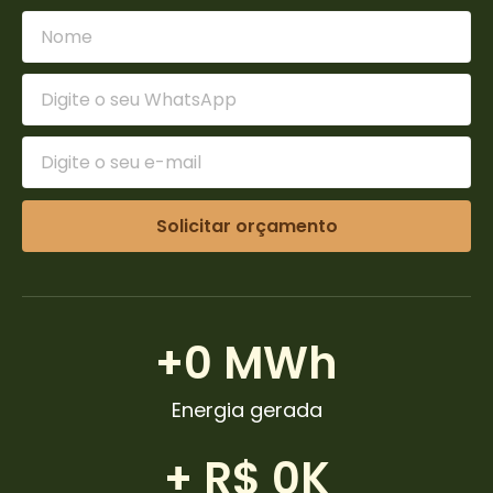
Solicitar orçamento
+
0
 MWh
Energia gerada
+ R$ 
0
K